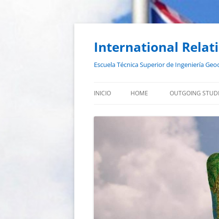
Saltar
al
contenido
International Relat
Escuela Técnica Superior de Ingeniería Geod
INICIO
HOME
OUTGOING STUD
PROGRAMAS DE 
UNIVERSIDADES 
MENTOR