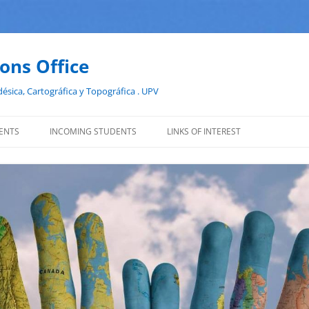
ions Office
ésica, Cartográfica y Topográfica . UPV
ENTS
INCOMING STUDENTS
LINKS OF INTEREST
INTERCAMBIO
APPLICATION PROCEDURES
ERASMUS
ONLINE APPLICATION
SOCIAS
STUDY PROGRAMS
ERASMUS PRÁCTICAS
ARRIVAL
COURSES IN ENGLISH
PROMOE
BEFORE LEAVING
SPANISH LANGUAGE COURSES
SICUE